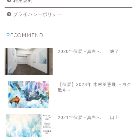
利用規約
プライバシーポリシー
RECOMMEND
2020年個展－真白へ― 終了
【個展】2023年 木村英憲展 －白ク
散ル－
2021年個展－真白へ― 口上