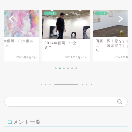
ント
コメント
コメント
023年個展－白ク散ル
個展－深く息をする
2014年個展－中空－
 口上
に－ 展示完了しま
終了
た！
2023年4月5日
2014年6月25日
2024年10
コメント一覧