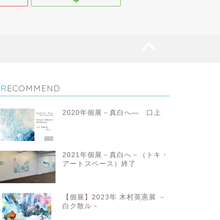
RECOMMEND
2020年個展－真白へ― 口上
2021年個展－真白へ－（トキ・
アートスペース）終了
【個展】2023年 木村英憲展 －
白ク散ル－