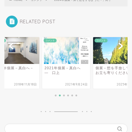
RELATED POST
ント
コメント
コメント
018年個展－真白へ－
2021年個展－真白へ
個展－想を手放し
了
― 口上
お立ち寄りください
2018年11月18日
2021年9月24日
2025年1