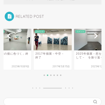
RELATED POST
ント
コメント
コメント
演舞の後に色づく」終
2017年個展－中空－
2025年個展－想を
終了
して－ を振り返っ
2023年10月9日
2017年5月15日
2025年12