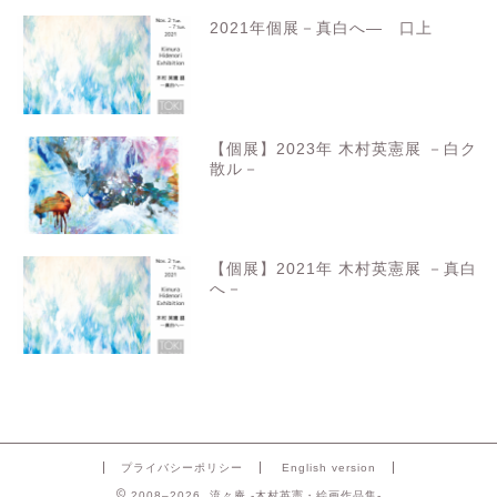
2021年個展－真白へ― 口上
【個展】2023年 木村英憲展 －白ク
散ル－
【個展】2021年 木村英憲展 －真白
へ－
プライバシーポリシー
English version
2008–2026 流々庵 -木村英憲・絵画作品集-