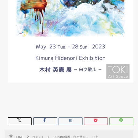
HOME
コメント
2023年個展－白ク散ル－ 口上