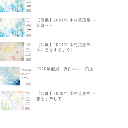
【個展】2021年 木村英憲展 －
真白へ－
【個展】2024年 木村英憲展 －
深く息をするように－
2020年個展－真白へ― 口上
【個展】2025年 木村英憲展 －
想を手放して－