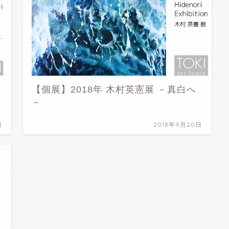
【個展】2018年 木村英憲展 －真白へ
－
日
2018年9月20日