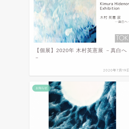
【個展】2020年 木村英憲展 －真白へ
－
2020年7月19
お知らせ