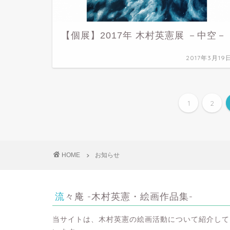
【個展】2017年 木村英憲展 －中空－
2017年3月19
1
2
HOME
お知らせ
流々庵 -木村英憲・絵画作品集-
当サイトは、木村英憲の絵画活動について紹介して