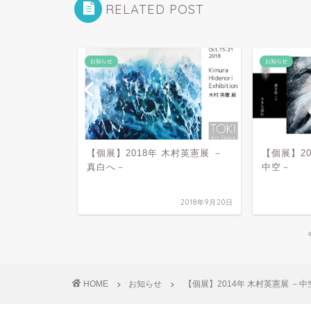
RELATED POST
お知らせ
お知らせ
【個展】2018年 木村英憲展 －
【個展】20
真白へ－
中空－
 上野の森美
2016年3月17日
2018年9月20日
HOME
お知らせ
【個展】2014年 木村英憲展 －中