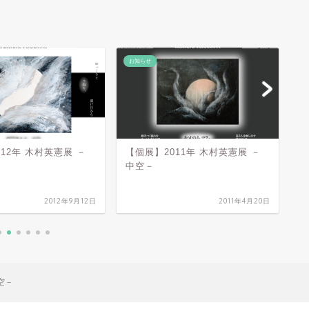
お知らせ
お
12年 木村英憲展 －
【個展】2011年 木村英憲展 －
【
中空－
真
2012年9月12日
2011年4月20日
空－