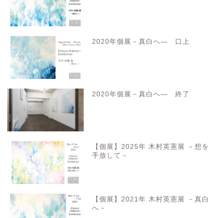
2020年個展－真白へ― 口上
2020年個展－真白へ― 終了
【個展】2025年 木村英憲展 －想を
手放して－
【個展】2021年 木村英憲展 －真白
へ－